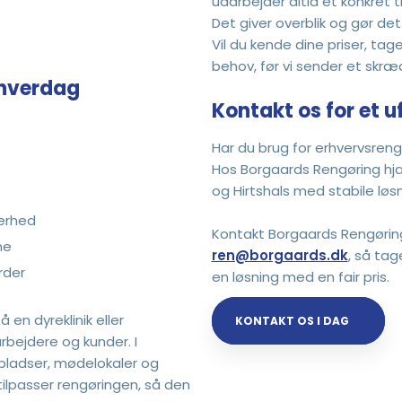
udarbejder altid et konkret 
Det giver overblik og gør d
Vil du kende dine priser, ta
behov, før vi sender et skræ
 hverdag
Kontakt os for et u
Har du brug for erhvervsrengø
Hos Borgaards Rengøring hjæl
og Hirtshals med stabile løs
kerhed
Kontakt Borgaards Rengørin
ne
ren@borgaards.dk
, så tag
rder
en løsning med en fair pris.
å en dyreklinik eller
KONTAKT OS I DAG
bejdere og kunder. I
spladser, mødelokaler og
ilpasser rengøringen, så den