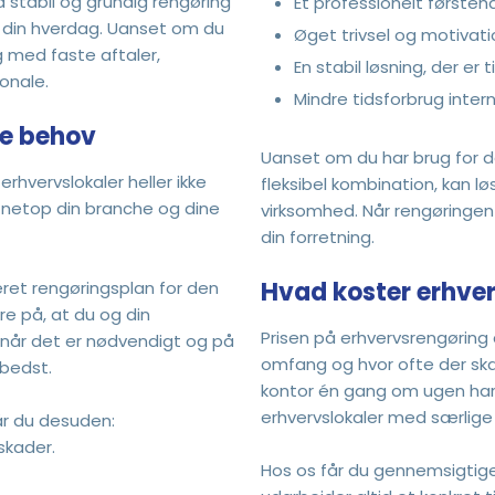
 stabil og grundig rengøring
Et professionelt første
 og din hverdag. Uanset om du
Øget trivsel og motivat
ing med faste aftaler,
En stabil løsning, der er
onale.
​Mindre tidsforbrug inte
ne behov
Uanset om du har brug for d
erhvervslokaler heller ikke
fleksibel kombination, kan 
r netop din branche og dine
virksomhed. Når rengøringen 
din forretning.
Hvad koster erhver
ljeret rengøringsplan for den
re på, at du og din
Prisen på erhvervsrengøring
 når det er nødvendigt og på
omfang og hvor ofte der skal
 bedst.
kontor én gang om ugen har 
erhvervslokaler med særlige 
får du desuden:
skader.
Hos os får du gennemsigtige 