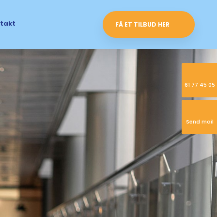
takt
FÅ ET TILBUD HER
61 77 45 05
Send mail