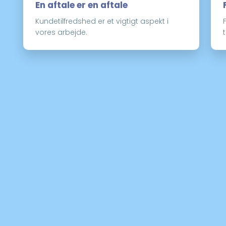
En aftale er en aftale
Kundetilfredshed er et vigtigt aspekt i
vores arbejde.