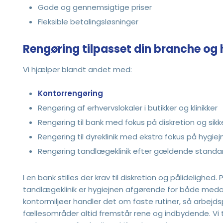
Gode og gennemsigtige priser
​Fleksible betalingsløsninger
Rengøring tilpasset din branche og
Vi hjælper blandt andet med:
Kontorrengøring
Rengøring af erhvervslokaler i butikker og klinikker
Rengøring til bank med fokus på diskretion og sik
Rengøring til dyreklinik med ekstra fokus på hygiej
Rengøring tandlægeklinik efter gældende standa
I en bank stilles der krav til diskretion og pålidelighed. P
tandlægeklinik er hygiejnen afgørende for både medar
kontormiljøer handler det om faste rutiner, så arbejd
fællesområder altid fremstår rene og indbydende. Vi t