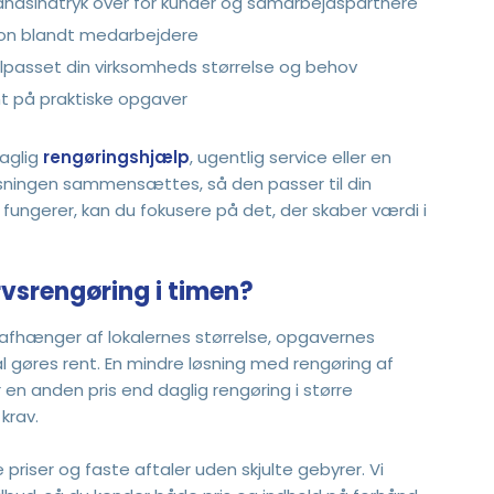
håndsindtryk over for kunder og samarbejdspartnere
ion blandt medarbejdere
 tilpasset din virksomheds størrelse og behov
rnt på praktiske opgaver
aglig
rengøringshjælp
, ugentlig service eller en
løsningen sammensættes, så den passer til din
fungerer, kan du fokusere på det, der skaber værdi i
vsrengøring i timen?
 afhænger af lokalernes størrelse, opgavernes
 gøres rent. En mindre løsning med rengøring af
en anden pris end daglig rengøring i større
krav.
priser og faste aftaler uden skjulte gebyrer. Vi