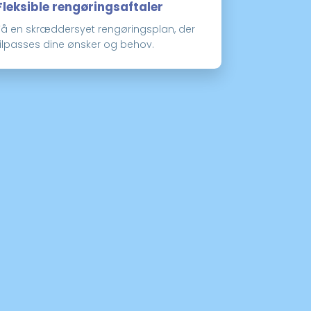
Fleksible rengøringsaftaler
​​Få en skræddersyet rengøringsplan, der
tilpasses dine ønsker og behov.