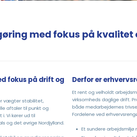
ring med fokus på kvalitet o
ed fokus på drift og
Derfor er erhvervs
​Et rent og velholdt arbejdsmi
virksomheds daglige drift. P
r vægter stabilitet,
både medarbejdernes trivsel
e aftaler til punkt og
Fordelene ved erhvervsrengø
. Vi kører ud til
als og det øvrige Nordjylland.
Et sundere arbejdsmiljø