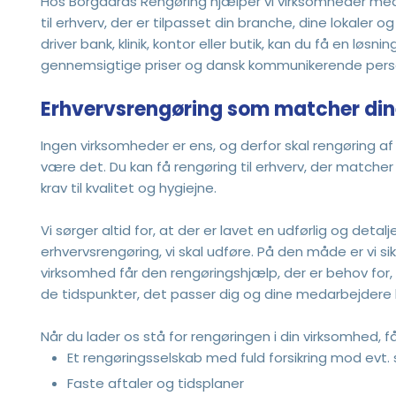
Hos Borgaards Rengøring hjælper vi virksomheder med
til erhverv, der er tilpasset din branche, dine lokaler
driver bank, klinik, kontor eller butik, kan du få en løsn
gennemsigtige priser og dansk kommunikerende pers
Erhvervsrengøring som matcher di
Ingen virksomheder er ens, og derfor skal rengøring af 
være det. Du kan få rengøring til erhverv, der matche
krav til kvalitet og hygiejne.
Vi sørger altid for, at der er lavet en udførlig og deta
erhvervsrengøring, vi skal udføre. På den måde er vi sik
virksomhed får den rengøringshjælp, der er behov for,
de tidspunkter, det passer dig og dine medarbejdere
Når du lader os stå for rengøringen i din virksomhed, 
Et rengøringsselskab med fuld forsikring mod evt. 
Faste aftaler og tidsplaner